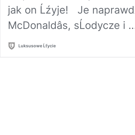
jak on Ĺźyje! Je naprawdÄ
McDonaldâs, sĹodycze i 
Luksusowe Ĺťycie