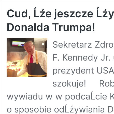
Cud, Ĺźe jeszcze Ĺźy
Donalda Trumpa!
Sekretarz Zdro
F. Kennedy Jr. 
prezydent USA
szokuje! Rober
wywiadu w w podcaĹcie Ka
o sposobie odĹźywiania D