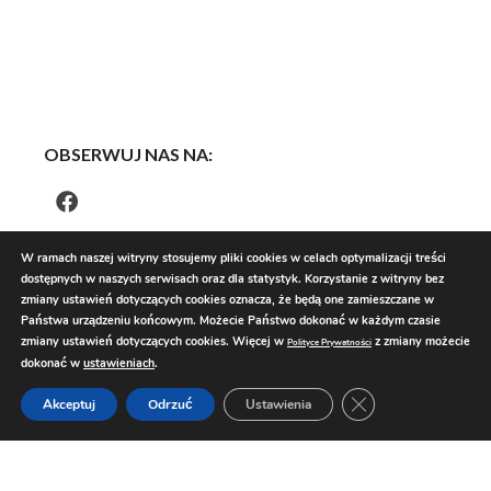
OBSERWUJ NAS NA:
W ramach naszej witryny stosujemy pliki cookies w celach optymalizacji treści
dostępnych w naszych serwisach oraz dla statystyk. Korzystanie z witryny bez
zmiany ustawień dotyczących cookies oznacza, że będą one zamieszczane w
Państwa urządzeniu końcowym. Możecie Państwo dokonać w każdym czasie
zmiany ustawień dotyczących cookies. Więcej w
z zmiany możecie
Polityce Prywatności
dokonać w
ustawieniach
.
Zamknij panel pow
Akceptuj
Odrzuć
Ustawienia