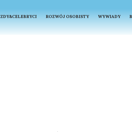
ZDY&CELEBRYCI
ROZWÓJ OSOBISTY
WYWIADY