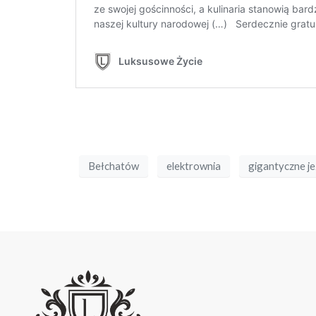
Bełchatów
elektrownia
gigantyczne je