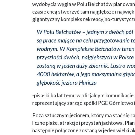
wydobycia węgla w Polu Bełchatów planowane 
czasie chcą stworzyć tam najgłębsze i najwięk
gigantyczny kompleks rekreacyjno-turystycz
W Polu Bełchatów – jednym z dwóch pól 
są prace mające na celu przygotowanie te
wodnym. W Kompleksie Bełchatów tereny 
przyszłości dwóch, najgłębszych w Polsce
zostaną w jeden duży zbiornik. Lustro wo
4000 hektarów, a jego maksymalna głębok
głębokość jeziora Hańcza
-pisał kilka lat temu w oficjalnym komunikac
reprezentujący zarząd spółki PGE Górnictwo 
Poza sztucznym jeziorem, który ma stać się ra
liczne plaże, atrakcje i przystań jachtowa. P
następnie połączone zostaną w jeden wielki a