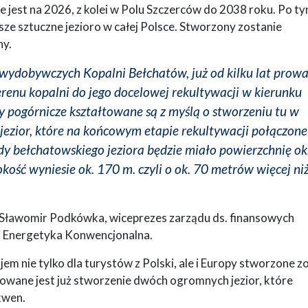
jest na 2026, z kolei w Polu Szczerców do 2038 roku. Po t
sze sztuczne jezioro w całej Polsce. Stworzony zostanie
ny.
wydobywczych Kopalni Bełchatów, już od kilku lat prow
renu kopalni do jego docelowej rekultywacji w kierunku
pogórnicze kształtowane są z myślą o stworzeniu tu w
 jezior, które na końcowym etapie rekultywacji połączone
dy bełchatowskiego jeziora będzie miało powierzchnię ok
ość wyniesie ok. 170 m. czyli o ok. 70 metrów więcej ni
ie Sławomir Podkówka, wiceprezes zarządu ds. finansowych
i Energetyka Konwencjonalna.
jem nie tylko dla turystów z Polski, ale i Europy stworzone z
lanowane jest już stworzenie dwóch ogromnych jezior, które
kwen.