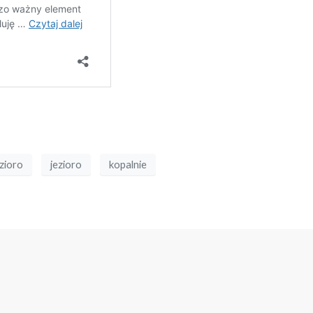
zioro
jezioro
kopalnie