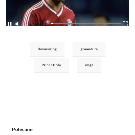
downsizing
gramatura
Prince Polo
waga
Polecane