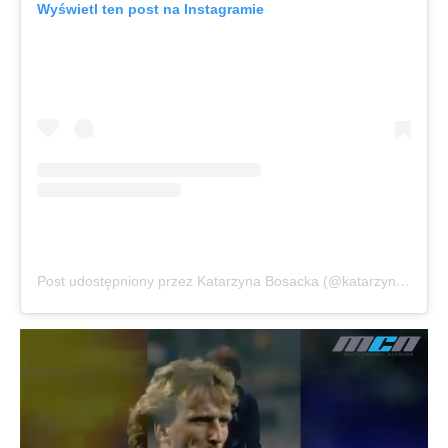
Wyświetl ten post na Instagramie
Post udostępniony przez Katarzyna Bosacka (@katarzynabosacka)