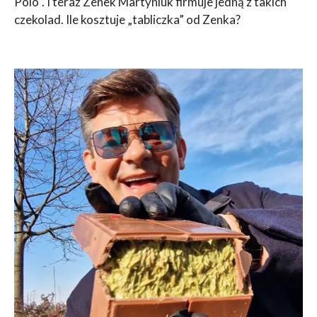
Polo”. I teraz Zenek Martyniuk firmuje jedną z takich
czekolad. Ile kosztuje „tabliczka” od Zenka?