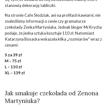
stanowią dekorację tabliczki.
Na stronie Cafe Słodziak, ani na profilach kawiarni, nie
znaleźliśmy informacji o cenie czy gramaturze
czekolady Zenka Martyniuka. Jednak bloger MrKrycha
podaje, że jedna sztuka kosztuje 110 zł. Natomiast
Katarzyna Bosacka wskazała kilka „rozmiarów” wraz z
cenami:
S za 39 zł
M – 75 zł
L – 110 zł
XL – 139 zł
Jak smakuje czekolada od Zenona
Martyniuka?