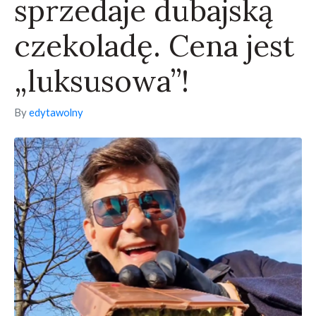
sprzedaje dubajską
czekoladę. Cena jest
„luksusowa”!
By
edytawolny