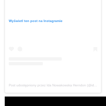
Wyświetl ten post na Instagramie
Post udostępniony przez Ida Nowakowska Herndon (@idavictoria)