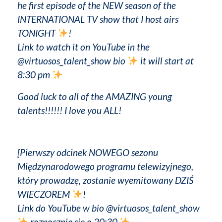
he first episode of the NEW season of the
INTERNATIONAL TV show that I host airs
TONIGHT
!
Link to watch it on YouTube in the
@virtuosos_talent_show bio
it will start at
8:30 pm
Good luck to all of the AMAZING young
talents!!!!!! I love you ALL!
[Pierwszy odcinek NOWEGO sezonu
Międzynarodowego programu telewizyjnego,
który prowadzę, zostanie wyemitowany DZIŚ
WIECZOREM
!
Link do YouTube w bio @virtuosos_talent_show
rozpocznie się o 20:30