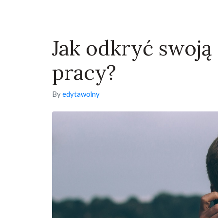
Jak odkryć swoją 
pracy?
By
edytawolny