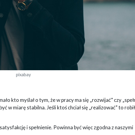
pixabay
ło kto myślał o tym, że w pracy ma się „rozwijać” czy „spełn
ć w miarę stabilna. Jeśli ktoś chciał się „realizować” to robi
atysfakcję i spełnienie. Powinna być więc zgodna z naszymi