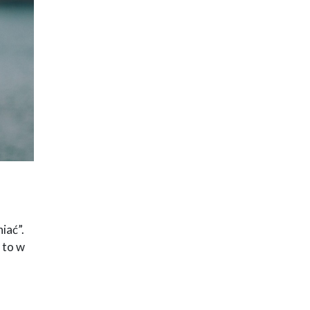
iać”.
ł to w