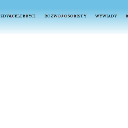
ZDY&CELEBRYCI
ROZWÓJ OSOBISTY
WYWIADY