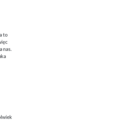
a to
więc
a nas.
uka
olwiek