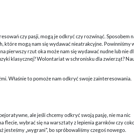
resowań czy pasji, mogą je odkryć czy rozwinąć. Sposobem n
ich, które mogą nam się wydawać nieatrakcyjne. Powinniśmy 
 na pierwszy rzut oka może nam się wydawać nudne lub nie dl
zyki klasycznej? Wolontariat w schronisku dla zwierząt? Na
źmi. Właśnie to pomoże nam odkryć swoje zainteresowania.
ejoratywne, ale jeśli chcemy odkryć swoją pasję, nie ma nic
 na flecie, wybrać się na warsztaty z lepienia garnków czy cok
 już jesteśmy „wygrani”, bo spróbowaliśmy czegoś nowego.