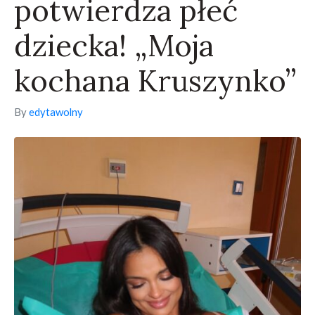
potwierdza płeć
dziecka! „Moja
kochana Kruszynko”
By
edytawolny