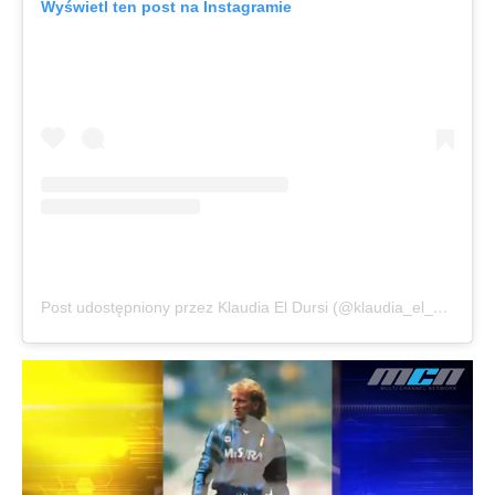
Wyświetl ten post na Instagramie
Post udostępniony przez Klaudia El Dursi (@klaudia_el_dursi)