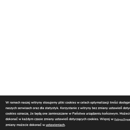
W ramach naszej witryny stosujemy pliki cookies w celach optymalizacji treści dostęp
naszych serwisach oraz dla statystyk. Korzystanie z witryny bez zmiany ustawień dot
cookies oznacza, że będą one zamieszczane w Państwa urządzeniu końcowym. Możec
dokonać w każdym czasie zmiany ustawień dotyczących cookies. Więcej w
Polityce Prywa
zmiany możecie dokonać w
ustawieniach
.