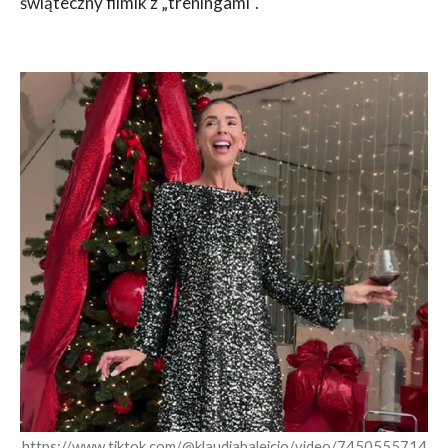
świąteczny filmik z „treningami”.
https://www.tiktok.com/@klaudiahalejcio/video/7450555714