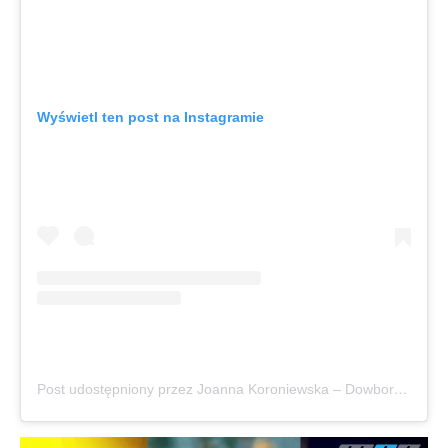
Wyświetl ten post na Instagramie
Post udostępniony przez Joanna Koroniewska – Dowbor (@joannakoroniewska)