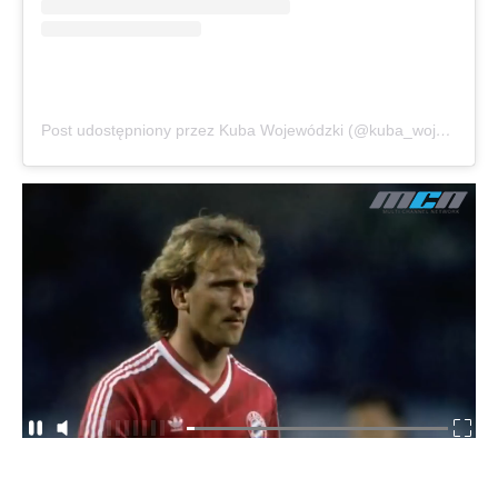
Post udostępniony przez Kuba Wojewódzki (@kuba_wojewodzki_official)