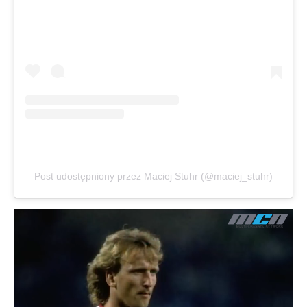
Post udostępniony przez Maciej Stuhr (@maciej_stuhr)