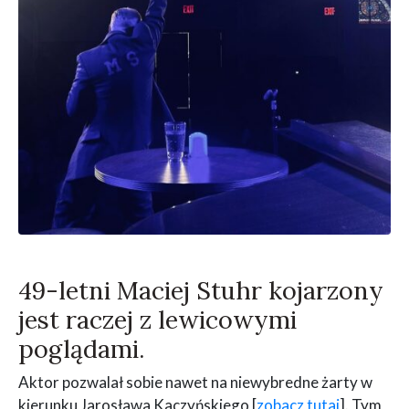
49-letni Maciej Stuhr kojarzony
jest raczej z lewicowymi
poglądami.
Aktor pozwalał sobie nawet na niewybredne żarty w
kierunku Jarosława Kaczyńskiego [
zobacz tutaj
]. Tym