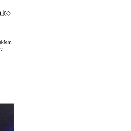
ako
unkiem
ra