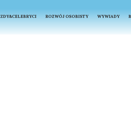
ZDY&CELEBRYCI
ROZWÓJ OSOBISTY
WYWIADY