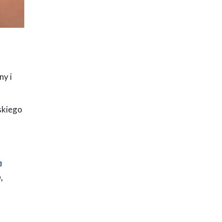
ny i
skiego
h
,