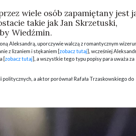
przez wiele osób zapamiętany jest j
stacie takie jak Jan Skrzetuski,
ćby Wiedźmin.
 żoną Aleksandrą, uporczywie walczą z romantycznym wizer
e z lizaniem i stękaniem [
zobacz tutaj
], wcześniej Aleksand
a [
zobacz tutaj
], a wszystkie tego typu popisy para uważa za
ii politycznych, a aktor porównał Rafała Trzaskowskiego do