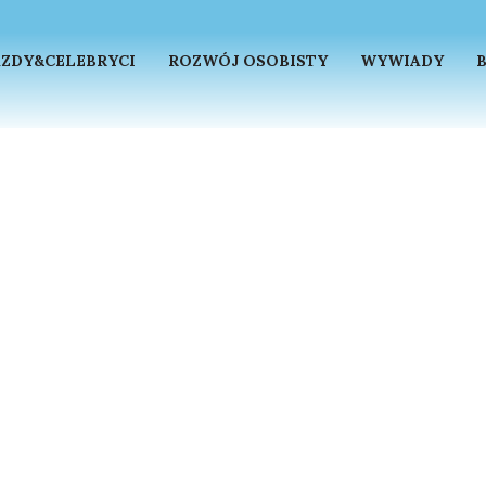
ZDY&CELEBRYCI
ROZWÓJ OSOBISTY
WYWIADY