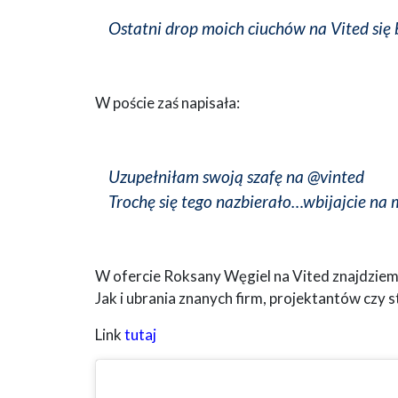
Ostatni drop moich ciuchów na Vited się
W poście zaś napisała:
Uzupełniłam swoją szafę na @vinted
Trochę się tego nazbierało…wbijajcie na mó
W ofercie Roksany Węgiel na Vited znajdziemy
Jak i ubrania znanych firm, projektantów czy 
Link
tutaj