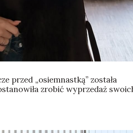
zcze przed „osiemnastką” została
postanowiła zrobić wyprzedaż swoic