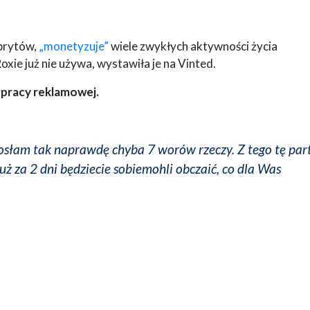
brytów,
„monetyzuje”
wiele zwykłych aktywności życia
xie już nie używa, wystawiła je na Vinted.
pracy reklamowej.
iosłam tak naprawdę chyba 7 worów rzeczy. Z tego tę par
ż za 2 dni będziecie sobiemohli obczaić, co dla Was