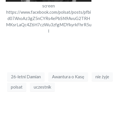
screen
https://www.facebook.com/polsat/posts/pfbi
d07AhoAz3gZ5nCYRs4ePbSN9AvuG2TRH
MKsrLaQc4Z6H7czWu3zfgMDYkyrkFhrR5u
l
26-letni Damian
Awantura o Kasę
nie żyje
polsat
uczestnik