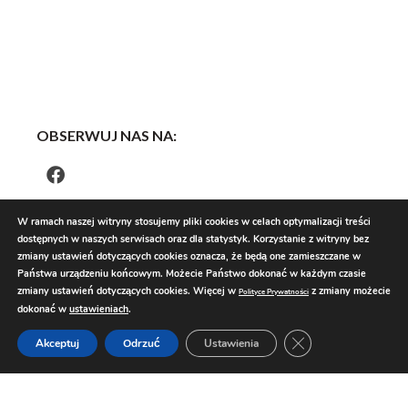
OBSERWUJ NAS NA:
W ramach naszej witryny stosujemy pliki cookies w celach optymalizacji treści
dostępnych w naszych serwisach oraz dla statystyk. Korzystanie z witryny bez
zmiany ustawień dotyczących cookies oznacza, że będą one zamieszczane w
Państwa urządzeniu końcowym. Możecie Państwo dokonać w każdym czasie
zmiany ustawień dotyczących cookies. Więcej w
z zmiany możecie
Polityce Prywatności
dokonać w
ustawieniach
.
Zamknij panel pow
Akceptuj
Odrzuć
Ustawienia