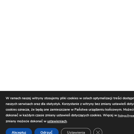
W ramach naszej witryny stosujemy pliki cookies w celach optymalizacji treści dostęp
naszych serwisach oraz dla statystyk. Korzystanie z witryny bez zmiany ustawień dot
cookies oznacza, że będą one zamieszczane w Państwa urządzeniu końcowym. Możec
dokonać w każdym czasie zmiany ustawień dotyczących cookies. Więcej w
Polityce Prywa
zmiany możecie dokonać w
ustawieniach
.
Zamknij panel pow
Akceptuj
Odrzuć
Ustawienia