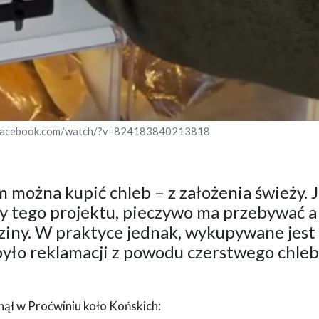
w.facebook.com/watch/?v=824183840213818
można kupić chleb – z założenia świeży. 
y tego projektu, pieczywo ma przebywać a
dziny. W praktyce jednak, wykupywane jest
 było reklamacji z powodu czerstwego chleb
anął w Proćwiniu koło Końskich: