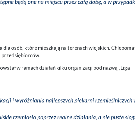
ępne będą one na miejscu przez całą dobę, a w przypad
a dla osób, które mieszkają na terenach wiejskich. Chleboma
h przedsiębiorców.
wstał w ramach działań kilku organizacji pod nazwą „Liga
cji i wyróżniania najlepszych piekarni rzemieślniczych
skie rzemiosło poprzez realne działania, a nie puste slog