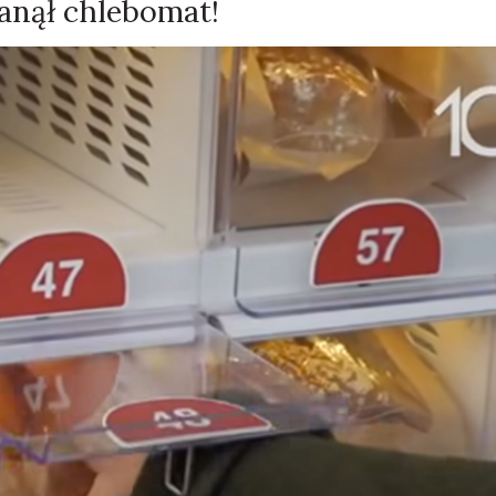
tanął chlebomat!