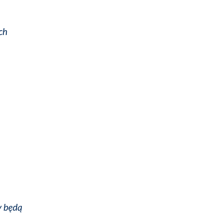
ch
y będą