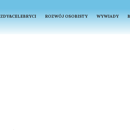
ZDY&CELEBRYCI
ROZWÓJ OSOBISTY
WYWIADY