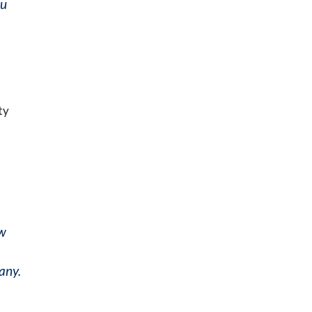
ku
ty
 w
any.