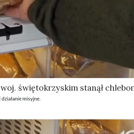
 woj. świętokrzyskim stanął chlebo
i działanie misyjne.