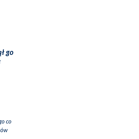
ł go
e
go co
arów