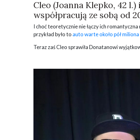
Cleo (Joanna Klepko, 42 l.)
współpracują ze sobą od 20
I choć teoretycznie nie łączy ich romantyczna
przykład było to
auto warte około pół miliona
Teraz zaś Cleo sprawiła Donatanowi wyjątkowy 