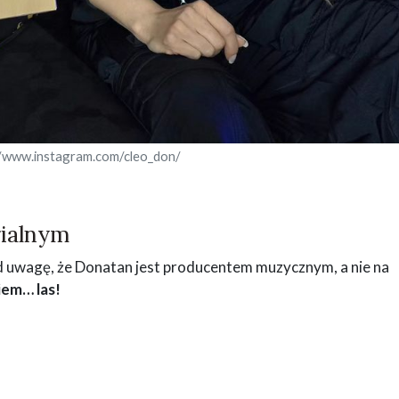
//www.instagram.com/cleo_don/
rialnym
od uwagę, że Donatan jest producentem muzycznym, a nie na
em… las!