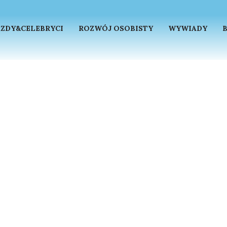
ZDY&CELEBRYCI
ROZWÓJ OSOBISTY
WYWIADY