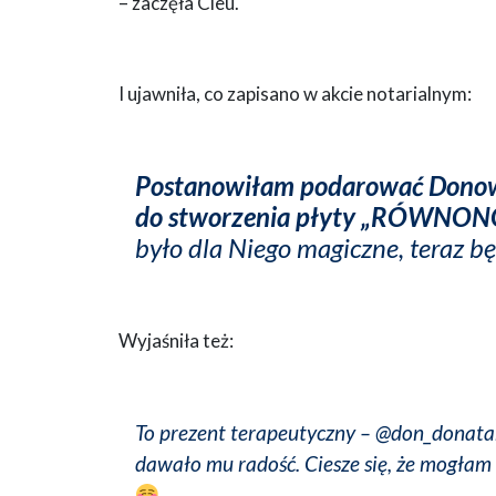
– zaczęła Cleu.
I ujawniła, co zapisano w akcie notarialnym:
Postanowiłam podarować Donowi
do stworzenia płyty „RÓWNONOC”
było dla Niego magiczne, teraz b
Wyjaśniła też:
To prezent terapeutyczny – @don_donatan 
dawało mu radość. Ciesze się, że mogłam