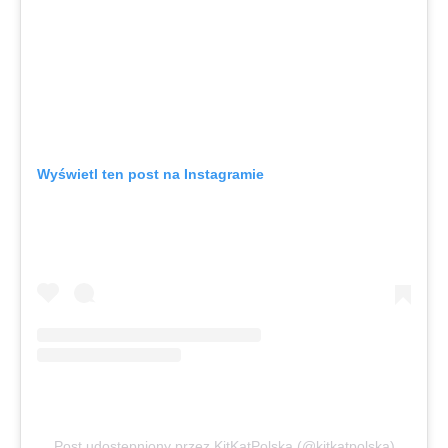
Wyświetl ten post na Instagramie
Post udostępniony przez KitKatPolska (@kitkatpolska)