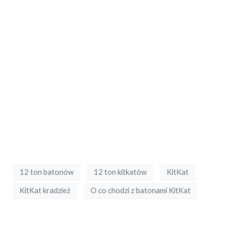
12 ton batonów
12 ton kitkatów
KitKat
KitKat kradzież
O co chodzi z batonami KitKat