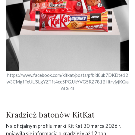
https://www.facebook.com/kitkat/posts/pfbid0ub7DKDte12
w3CMgfTeULiSLgYZTft4cc5PGJJkYVG5RZ781BHtrvjyjKGia
6f3r4l
Kradzież batonów KitKat
Na oficjalnym profilu marki KitKat 30 marca 2026 r.
pojawiła się informacja o kradzieży aż 12 ton