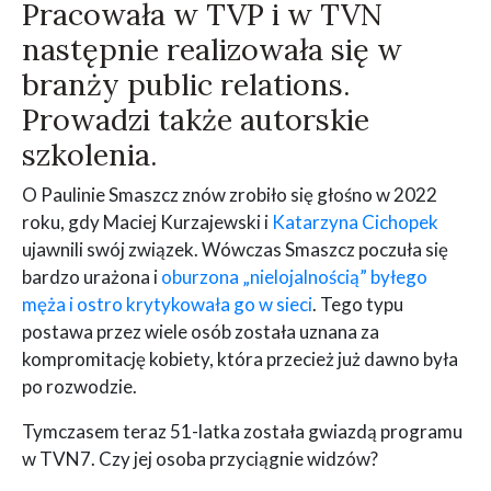
Pracowała w TVP i w TVN
następnie realizowała się w
branży public relations.
Prowadzi także autorskie
szkolenia.
O Paulinie Smaszcz znów zrobiło się głośno w 2022
roku, gdy Maciej Kurzajewski i
Katarzyna Cichopek
ujawnili swój związek. Wówczas Smaszcz poczuła się
bardzo urażona i
oburzona „nielojalnością” byłego
męża i ostro krytykowała go w sieci
. Tego typu
postawa przez wiele osób została uznana za
kompromitację kobiety, która przecież już dawno była
po rozwodzie.
Tymczasem teraz 51-latka została gwiazdą programu
w TVN7. Czy jej osoba przyciągnie widzów?