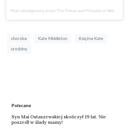
Post udostępniony przez The Prince and Princess of Wales (@princeandprincessofwales)
choroba
Kate Middleton
Księżna Kate
urodziny
Polecane
Syn Mai Ostaszewskiej skończył 19 lat. Nie
poszedł w ślady mamy!