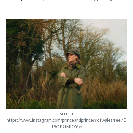
screen
https://www.instagram.com/princeandprincessofwales/reel/D
TSOPGMDY6y/