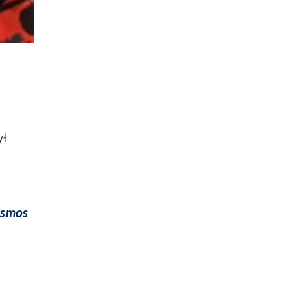
ył
kosmos