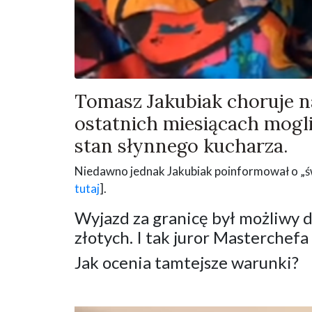
Tomasz Jakubiak choruje n
ostatnich miesiącach mog
stan słynnego kucharza.
Niedawno jednak Jakubiak poinformował o „świa
tutaj
].
Wyjazd za granicę był możliwy d
złotych. I tak juror Masterchefa 
Jak ocenia tamtejsze warunki?