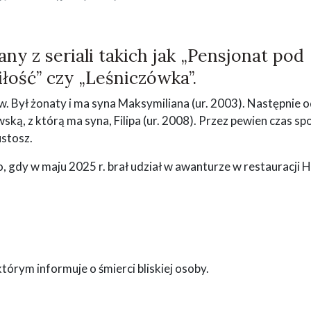
ny z seriali takich jak „Pensjonat pod
iłość” czy „Leśniczówka”.
w. Był żonaty i ma syna Maksymiliana (ur. 2003). Następnie 
ą, z którą ma syna, Filipa (ur. 2008). Przez pewien czas sp
ustosz.
, gdy w maju 2025 r. brał udział w awanturze w restauracji 
tórym informuje o śmierci bliskiej osoby.