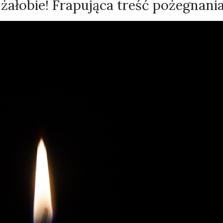
żałobie! Frapująca treść pożegnania