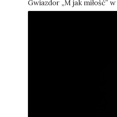
Gwiazdor „M jak miłość” w 