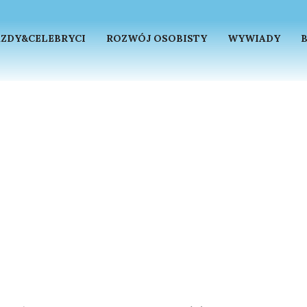
ZDY&CELEBRYCI
ROZWÓJ OSOBISTY
WYWIADY