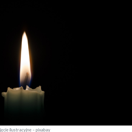
jęcie ilustracyjne – pixabay