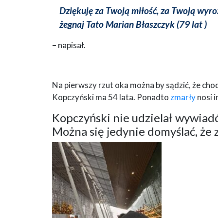
Dziękuję za Twoją miłość, za Twoją wyroz
żegnaj Tato Marian Błaszczyk (79 lat )
– napisał.
Na pierwszy rzut oka można by sądzić, że chod
Kopczyński ma 54 lata. Ponadto
zmarły
nosi i
Kopczyński nie udzielał wywiadó
Można się jedynie domyślać, że z