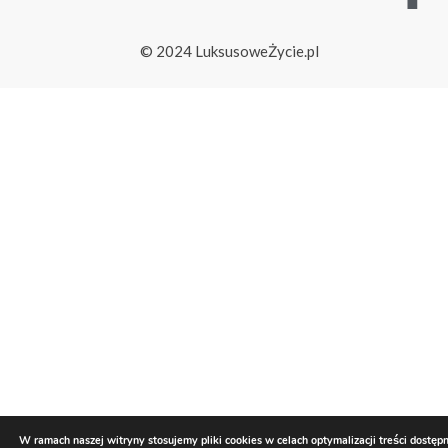
© 2024 LuksusoweŻycie.pl
W ramach naszej witryny stosujemy pliki cookies w celach optymalizacji treści dostęp