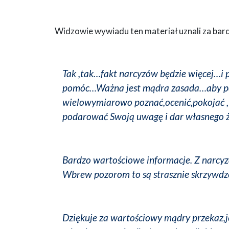
Widzowie wywiadu ten materiał uznali za bard
Tak ,tak…fakt narcyzów będzie więcej…i pe
pomóc…Ważna jest mądra zasada…aby pom
wielowymiarowo poznać,ocenić,pokojać ,
podarować Swoją uwagę i dar własnego ży
Bardzo wartościowe informacje. Z narcyza
Wbrew pozorom to są strasznie skrzywdzen
Dziękuje za wartościowy mądry przekaz,j