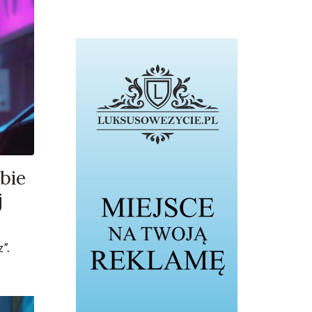
bie
j
”.