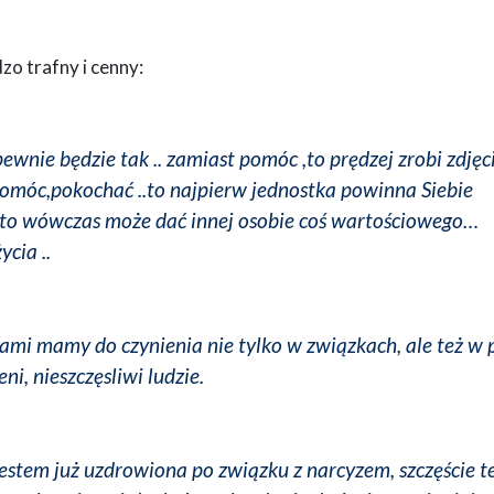
zo trafny i cenny:
wnie będzie tak .. zamiast pomóc ,to prędzej zrobi zdjęci
óc,pokochać ..to najpierw jednostka powinna Siebie
to wówczas może dać innej osobie coś wartościowego…
cia ..
mi mamy do czynienia nie tylko w związkach, ale też w 
i, nieszczęsliwi ludzie.
estem już uzdrowiona po związku z narcyzem, szczęście t