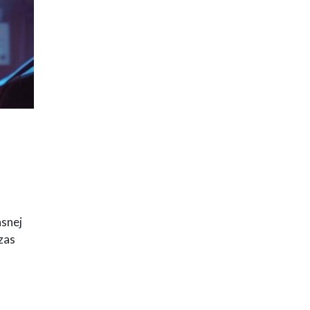
asnej
zas