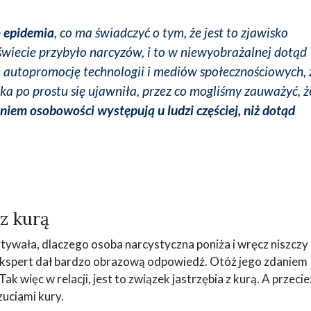
m epidemia
, co ma świadczyć o tym, że jest to zjawisko
świecie przybyło narcyzów, i to w niewyobrażalnej dotąd
h autopromocję technologii i mediów społecznościowych, 
ka po prostu się ujawniła, przez co mogliśmy zauważyć, ż
iem osobowości występują u ludzi częściej, niż dotąd
z kurą
wała, dlaczego osoba narcystyczna poniża i wręcz niszczy
 Ekspert dał bardzo obrazową odpowiedź. Otóż jego zdaniem
 Tak więc w relacji, jest to związek jastrzębia z kurą. A przecie
zuciami kury.