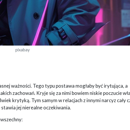
pixabay
łasnej ważności. Tego typu postawa mogłaby być irytująca, a
kich zachowań. Kryje się za nimi bowiem niskie poczucie wł
olwiek krytyką. Tym samym w relacjach z innymi narcyz cały c
stawia jej nierealne oczekiwania.
powszechny: