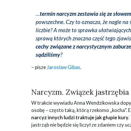
…
termin narcyzm zestawia się ze słowe
powszechne. Czy to oznacza, że nagle na 
liczbie? A może to sprawka ułatwiającyc
sprawą których znaczna część tego zjawis
cechy związane z narcystycznym zaburzen
sądziliśmy
?
– pisze
Jarosław Gibas
.
Narcyzm. Związek jastrzębia 
W trakcie wywiadu Anna Wendzikowska dopyty
osobę – często taką, którą rzekomo „kocha”.
narcyz innych ludzi traktuje jak głupie kury
.
jastrząb nie będzie się liczył ze zdaniem czy uc