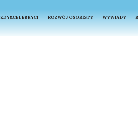
ZDY&CELEBRYCI
ROZWÓJ OSOBISTY
WYWIADY