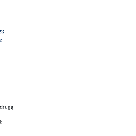
za
e
 drugą
ż