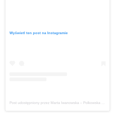
Wyświetl ten post na Instagramie
Post udostępniony przez Marta Iwanowska – Polkowska • Coachyca & Psycholożka (@marta.iwanowska.polkowska)