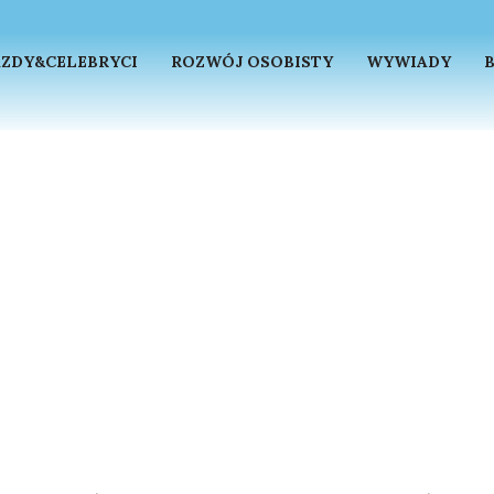
ZDY&CELEBRYCI
ROZWÓJ OSOBISTY
WYWIADY