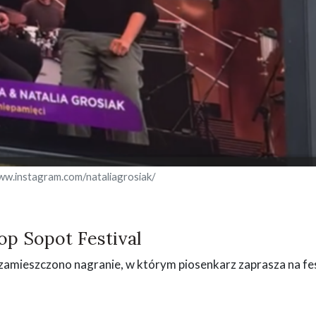
ww.instagram.com/nataliagrosiak/
op Sopot Festival
ki zamieszczono nagranie, w którym piosenkarz zaprasza na fe