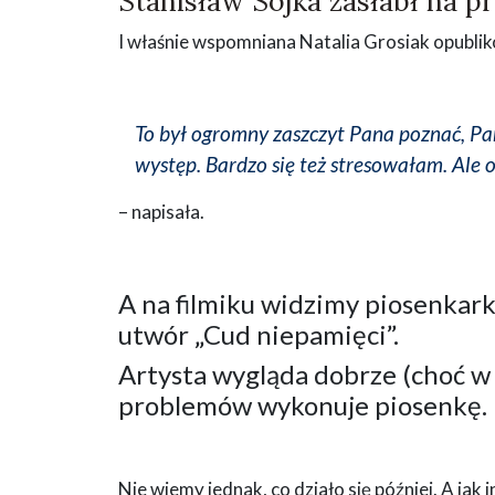
Stanisław Sojka zasłabł na p
I właśnie wspomniana Natalia Grosiak opublik
To był ogromny zaszczyt Pana poznać, Pa
występ. Bardzo się też stresowałam. Ale
– napisała.
A na filmiku widzimy piosenkark
utwór „Cud niepamięci”.
Artysta wygląda dobrze (choć w 
problemów wykonuje piosenkę.
Nie wiemy jednak, co działo się później. A jak 