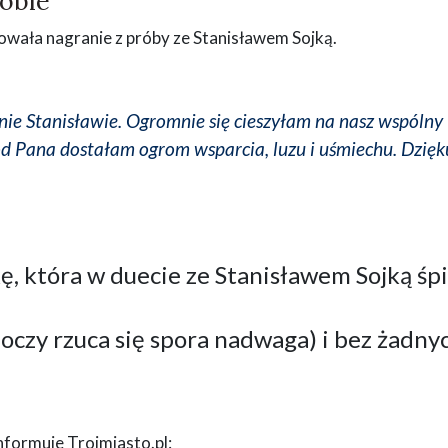
róbie
owała nagranie z próby ze Stanisławem Sojką.
nie Stanisławie. Ogromnie się cieszyłam na nasz wspólny
 od Pana dostałam ogrom wsparcia, luzu i uśmiechu. Dzię
ę, która w duecie ze Stanisławem Sojką śp
oczy rzuca się spora nadwaga) i bez żadny
informuje Trojmiasto.pl: