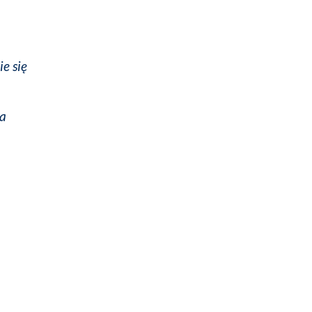
e się
ka