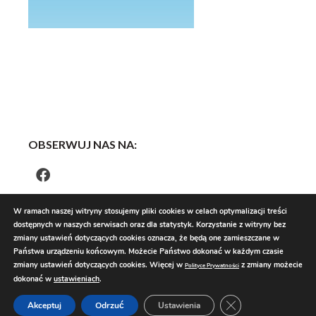
OBSERWUJ NAS NA:
W ramach naszej witryny stosujemy pliki cookies w celach optymalizacji treści
dostępnych w naszych serwisach oraz dla statystyk. Korzystanie z witryny bez
zmiany ustawień dotyczących cookies oznacza, że będą one zamieszczane w
Państwa urządzeniu końcowym. Możecie Państwo dokonać w każdym czasie
zmiany ustawień dotyczących cookies. Więcej w
z zmiany możecie
Polityce Prywatności
dokonać w
ustawieniach
.
Zamknij panel pow
Akceptuj
Odrzuć
Ustawienia