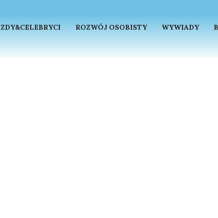
ZDY&CELEBRYCI
ROZWÓJ OSOBISTY
WYWIADY