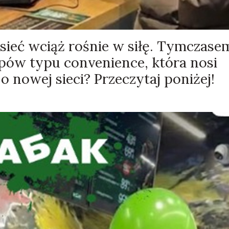
sieć wciąż rośnie w siłę. Tymczase
pów typu convenience, która nosi
 nowej sieci? Przeczytaj poniżej!