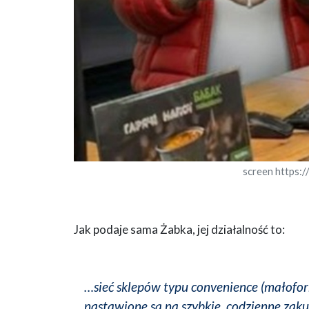
screen https:
Jak podaje sama Żabka, jej działalność to:
…sieć sklepów typu convenience (małofo
nastawione są na szybkie, codzienne za