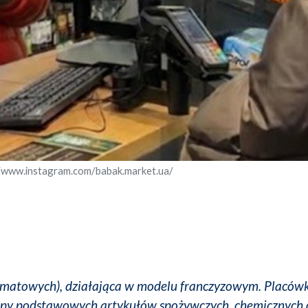
//www.instagram.com/babak.market.ua/
rmatowych), działająca w modelu franczyzowym. Placówk
kupy podstawowych artykułów spożywczych, chemicznych 