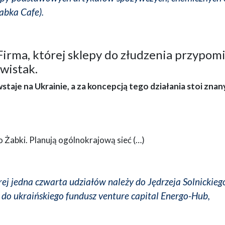
Żabka Cafe).
Firma, której sklepy do złudzenia przypom
świstak.
je na Ukrainie, a za koncepcją tego działania stoi znan
 Żabki. Planują ogólnokrajową sieć (…)
ej jedna czwarta udziałów należy do Jędrzeja Solnickieg
– do ukraińskiego fundusz venture capital Energo-Hub,