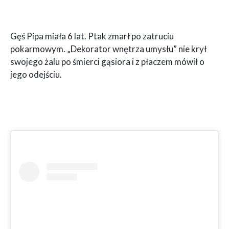
Gęś Pipa miała 6 lat. Ptak zmarł po zatruciu
pokarmowym. „Dekorator wnętrza umysłu” nie krył
swojego żalu po śmierci gąsiora i z płaczem mówił o
jego odejściu.