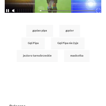
gąsiao pipa
gąsior
Gęś Pipa
Gęś Pipa nie żyje
jezioro tarnobrzeskie
maskotka
Polecane