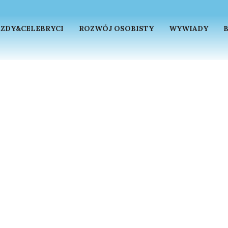
ZDY&CELEBRYCI
ROZWÓJ OSOBISTY
WYWIADY