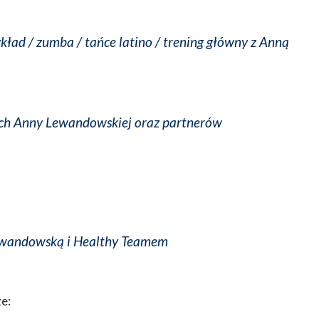
ład / zumba / tańce latino / trening główny z Anną
ych Anny Lewandowskiej oraz partnerów
Lewandowską i Healthy Teamem
e: