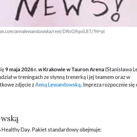
ram.com/annalewandowska/reel/DRsG9qoiL8T/?hl=pl
się
9 maja 2026 r. w Krakowie w Tauron Arena
(Stanisława 
ział w treningach ze słynną trenerką i jej teamem oraz w
ątkowe zdjęcie z
Anną Lewandowską
. Impreza rozpocznie się 
owską
a Healthy Day. Pakiet standardowy obejmuje: