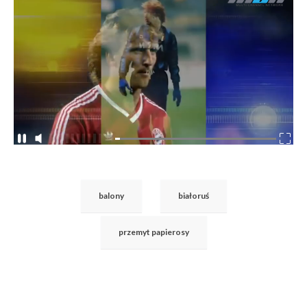
balony
białoruś
przemyt papierosy