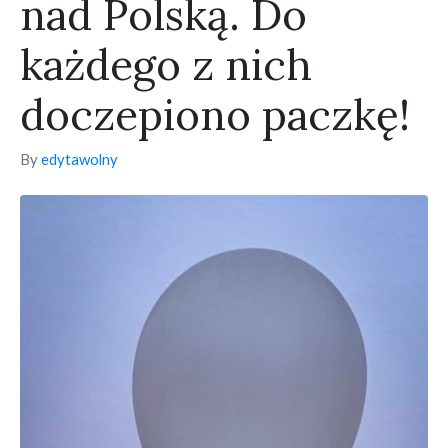
nad Polską. Do
każdego z nich
doczepiono paczkę!
By
edytawolny