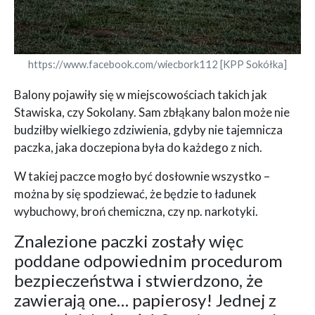
https://www.facebook.com/wiecbork112 [KPP Sokółka]
Balony pojawiły się w miejscowościach takich jak
Stawiska, czy Sokolany. Sam zbłąkany balon może nie
budziłby wielkiego zdziwienia, gdyby nie tajemnicza
paczka, jaka doczepiona była do każdego z nich.
W takiej paczce mogło być dosłownie wszystko –
można by się spodziewać, że będzie to ładunek
wybuchowy, broń chemiczna, czy np. narkotyki.
Znalezione paczki zostały więc
poddane odpowiednim procedurom
bezpieczeństwa i stwierdzono, że
zawierają one… papierosy! Jednej z