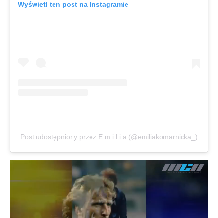
Wyświetl ten post na Instagramie
Post udostępniony przez E m i l i a (@emiliakomarnicka_)