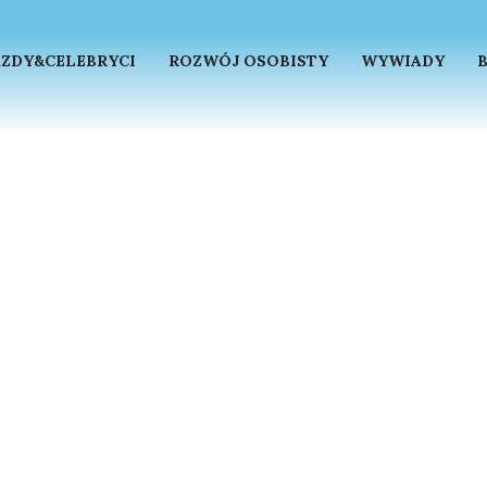
ZDY&CELEBRYCI
ROZWÓJ OSOBISTY
WYWIADY