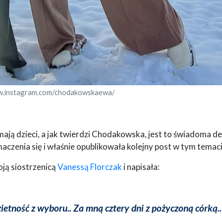
w.instagram.com/chodakowskaewa/
mają dzieci, a jak twierdzi Chodakowska, jest to świadoma de
aczenia się i właśnie opublikowała kolejny post w tym temaci
ją siostrzenicą
Vanessą Florczak
i napisała:
ietność z wyboru.. Za mną cztery dni z pożyczoną córką..