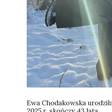
Ewa Chodakowska urodziła s
2025 r. skończy 43 lata.