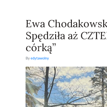
Ewa Chodakowska 
Spędziła aż CZTE
córką”
By
edytawolny