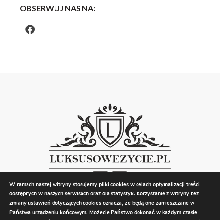
OBSERWUJ NAS NA:
W ramach naszej witryny stosujemy pliki cookies w celach optymalizacji treści
dostępnych w naszych serwisach oraz dla statystyk. Korzystanie z witryny bez
zmiany ustawień dotyczących cookies oznacza, że będą one zamieszczane w
Państwa urządzeniu końcowym. Możecie Państwo dokonać w każdym czasie