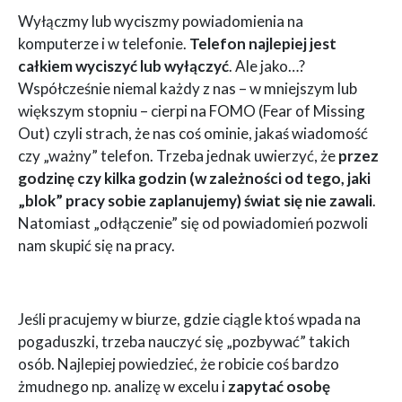
Wyłączmy lub wyciszmy powiadomienia na
komputerze i w telefonie.
Telefon najlepiej jest
całkiem wyciszyć lub wyłączyć
. Ale jako…?
Współcześnie niemal każdy z nas – w mniejszym lub
większym stopniu – cierpi na FOMO (Fear of Missing
Out) czyli strach, że nas coś ominie, jakaś wiadomość
czy „ważny” telefon. Trzeba jednak uwierzyć, że
przez
godzinę czy kilka godzin (w zależności od tego, jaki
„blok” pracy sobie zaplanujemy) świat się nie zawali
.
Natomiast „odłączenie” się od powiadomień pozwoli
nam skupić się na pracy.
Jeśli pracujemy w biurze, gdzie ciągle ktoś wpada na
pogaduszki, trzeba nauczyć się „pozbywać” takich
osób. Najlepiej powiedzieć, że robicie coś bardzo
żmudnego np. analizę w excelu i
zapytać osobę