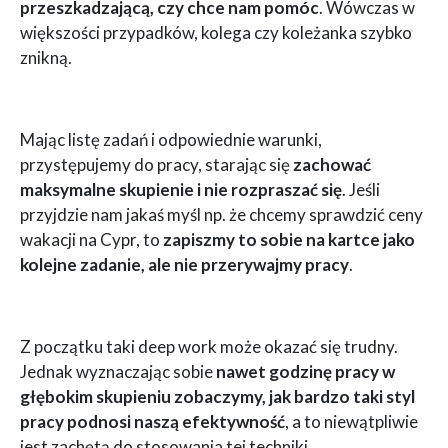
przeszkadzającą, czy chce nam pomóc
. Wówczas w
większości przypadków, kolega czy koleżanka szybko
znikną.
Mając listę zadań i odpowiednie warunki,
przystępujemy do pracy, starając się
zachować
maksymalne skupienie i nie rozpraszać się
. Jeśli
przyjdzie nam jakaś myśl np. że chcemy sprawdzić ceny
wakacji na Cypr, to
zapiszmy to sobie na kartce jako
kolejne zadanie, ale nie przerywajmy pracy
.
Z początku taki deep work może okazać się trudny.
Jednak wyznaczając sobie
nawet godzinę pracy w
głębokim skupieniu zobaczymy, jak bardzo taki styl
pracy podnosi naszą efektywność
, a to niewątpliwie
jest zachętą do stosowania tej techniki.