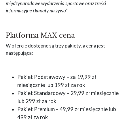
międzynarodowe wydarzenia sportowe oraz treści
informacyjne i kanały na żywo”
.
Platforma MAX cena
W ofercie dostępne są trzy pakiety, a cena jest
następująca:
Pakiet Podstawowy – za 19,99 zł
miesięcznie lub 199 zł za rok
Pakiet Standardowy – 29,99 zł miesięcznie
lub 299 zł za rok
Pakiet Premium – 49,99 zł miesięcznie lub
499 zł za rok