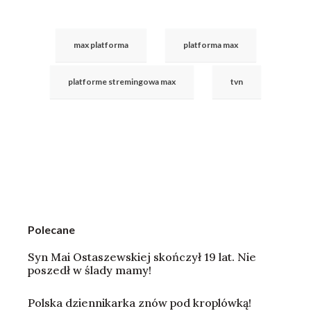
max platforma
platforma max
platforme stremingowa max
tvn
Polecane
Syn Mai Ostaszewskiej skończył 19 lat. Nie
poszedł w ślady mamy!
Polska dziennikarka znów pod kroplówką!