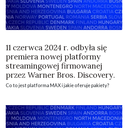
11 czerwca 2024 r. odbyła się
premiera nowej platformy
streamingowej firmowanej
przez Warner Bros. Discovery.
Co to jest platforma MAX i jakie oferuje pakiety?