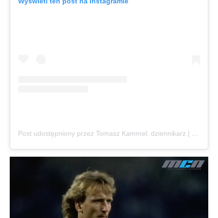
Wyświetl ten post na Instagramie
Post udostępniony przez Tomasz Kammel: dziennikarz | trener komunikacji (@tomaszkammel)