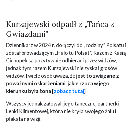
Kurzajewski odpadł z „Tańca z
Gwiazdami”
Dziennikarz w 2024 r. dołączył do „rodziny” Polsatu i
został prowadzącym „Halo tu Polsat”. Razem z Kasią
Cichopek są pozytywnie odbierani przez widzów,
jednak tym razem Kurzajewski nie zyskał głosów
widzów. I wiele osób uważa, że
jest to związane z
poważnymi oskarżeniami, jakie rzuca w jego
kierunku była żona [
zobacz tutaj
]
Wszyscy jednak żałowali jego tanecznej partnerki –
Lenki Klimentowej, która nie kryła swojego żalu i
płakała na wizji.