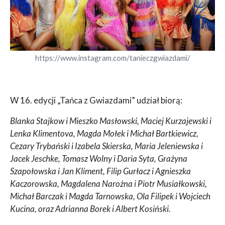
https://www.instagram.com/tanieczgwiazdami/
W 16. edycji „Tańca z Gwiazdami” udział biorą:
Blanka Stajkow i Mieszko Masłowski, Maciej Kurzajewski i
Lenka Klimentova, Magda Mołek i Michał Bartkiewicz,
Cezary Trybański i Izabela Skierska, Maria Jeleniewska i
Jacek Jeschke, Tomasz Wolny i Daria Syta, Grażyna
Szapołowska i Jan Kliment, Filip Gurłacz i Agnieszka
Kaczorowska, Magdalena Narożna i Piotr Musiałkowski,
Michał Barczak i Magda Tarnowska, Ola Filipek i Wojciech
Kucina, oraz Adrianna Borek i Albert Kosiński.