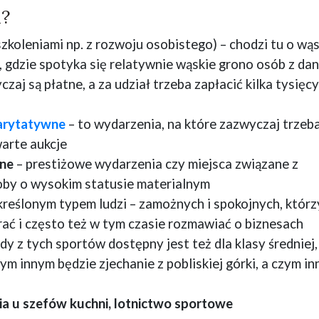
i?
szkoleniami np. z rozwoju osobistego) – chodzi tu o wą
 gdzie spotyka się relatywnie wąskie grono osób z dan
zaj są płatne, a za udział trzeba zapłacić kilka tysięcy
arytatywne
– to wydarzenia, na które zazwyczaj trzeb
warte aukcje
nne
– prestiżowe wydarzenia czy miejsca związane z
oby o wysokim statusie materialnym
określonym typem ludzi – zamożnych i spokojnych, którz
rać i często też w tym czasie rozmawiać o biznesach
dy z tych sportów dostępny jest też dla klasy średniej,
zym innym będzie zjechanie z pobliskiej górki, a czym i
nia u szefów kuchni, lotnictwo sportowe