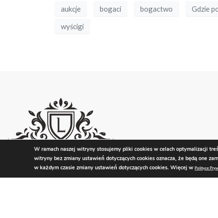
aukcje
bogaci
bogactwo
Gdzie p
wyścigi
W ramach naszej witryny stosujemy pliki cookies w celach optymalizacji tre
witryny bez zmiany ustawień dotyczących cookies oznacza, że będą one 
w każdym czasie zmiany ustawień dotyczących cookies. Więcej w
Polityce Pry