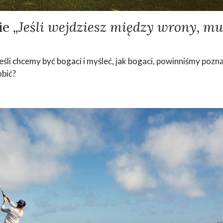
ie
„Jeśli wejdziesz między wrony, mu
śli chcemy być bogaci i myśleć, jak bogaci, powinniśmy pozn
obić?