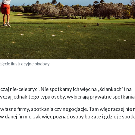
djęcie ilustracyjne pixabay
zaj nie-celebryci. Nie spotkamy ich więc na „ściankach” i na
wyczaj jednak tego typu osoby, wybierają prywatne spotkania
 własne firmy, spotkania czy negocjacje. Tam więc raczej ni
w danej firmie. Jak więc poznać osoby bogate i gdzie je spot