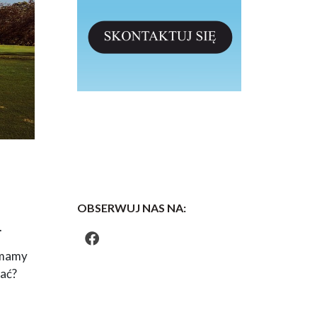
OBSERWUJ NAS NA:
.
e mamy
kać?