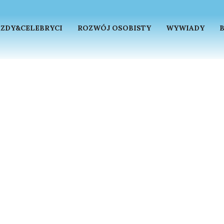
ZDY&CELEBRYCI
ROZWÓJ OSOBISTY
WYWIADY