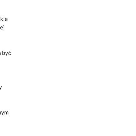
skie
ej
a być
y
nnym