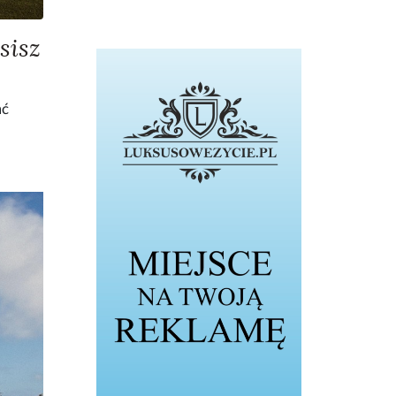
sisz
ać