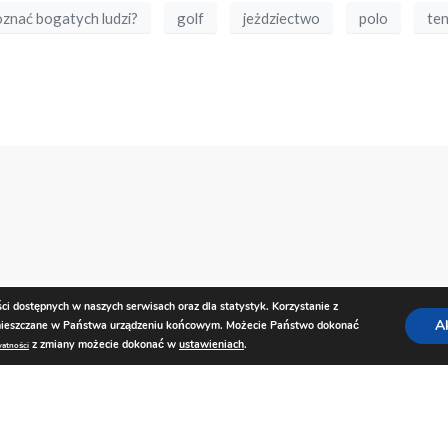
oznać bogatych ludzi?
golf
jeżdziectwo
polo
ten
ści dostępnych w naszych serwisach oraz dla statystyk. Korzystanie z
A
zamieszczane w Państwa urządzeniu końcowym. Możecie Państwo dokonać
z zmiany możecie dokonać w
ustawieniach
.
watności