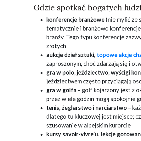
Gdzie spotkać bogatych ludz
konferencje branżowe
(nie mylić ze 
tematycznie i branżowo konferencje,
branży. Tego typu konferencje zazwyc
złotych
aukcje dzieł sztuki,
topowe akcje ch
zaproszonym, choć zdarzają się i ot
gra w polo, jeździectwo, wyścigi ko
jeździectwem często przyciągają os
gra w golfa
– golf kojarzony jest z 
przez wiele godzin mogą spokojnie g
tenis, żeglarstwo i narciarstwo
– każ
dlatego tu kluczowej jest miejsce; c
szusowanie w alpejskim kurorcie
kursy savoir-vivre’u, lekcje gotowa