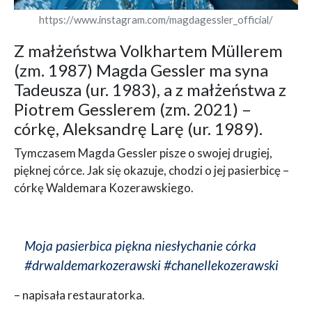
https://www.instagram.com/magdagessler_official/
Z małżeństwa Volkhartem Müllerem
(zm. 1987) Magda Gessler ma syna
Tadeusza (ur. 1983), a z małżeństwa z
Piotrem Gesslerem (zm. 2021) –
córkę, Aleksandrę Larę (ur. 1989).
Tymczasem Magda Gessler pisze o swojej drugiej,
pięknej córce. Jak się okazuje, chodzi o jej pasierbicę –
córkę Waldemara Kozerawskiego.
Moja pasierbica piękna niesłychanie córka
#drwaldemarkozerawski #chanellekozerawski
– napisała restauratorka.