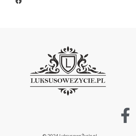
© 2024 LuksusoweŻycie.pl