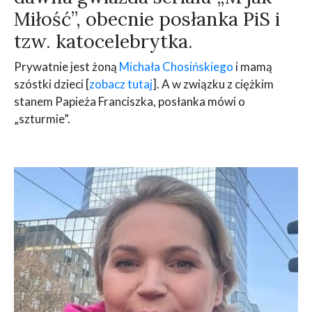
Miłość”, obecnie posłanka PiS i
tzw. katocelebrytka.
Prywatnie jest żoną
Michała Chosińskiego
i mamą
szóstki dzieci [
zobacz tutaj
]. A w związku z ciężkim
stanem Papieża Franciszka, posłanka mówi o
„szturmie”.