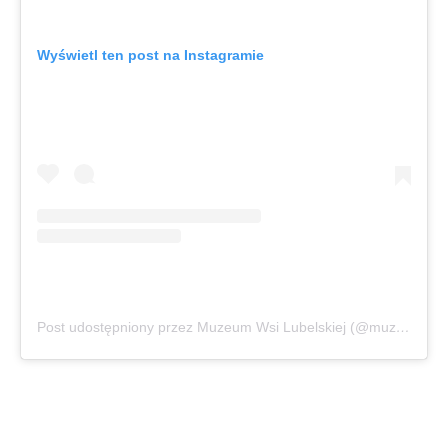
Wyświetl ten post na Instagramie
Post udostępniony przez Muzeum Wsi Lubelskiej (@muzeum_wsi_lubelskiej)