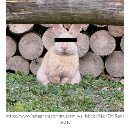
https://www.instagram.com/muzeum_wsi_lubelskiej/p/DYIRaoJ
oCfF/