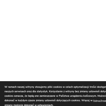
W ramach naszej witryny stosujemy pliki cookies w celach optymalizacji treści dostęp
naszych serwisach oraz dla statystyk. Korzystanie z witryny bez zmiany ustawień dot
cookies oznacza, że będą one zamieszczane w Państwa urządzeniu końcowym. Możec
dokonać w każdym czasie zmiany ustawień dotyczących cookies. Więcej w
Polityce Prywa
zmiany możecie dokonać w
ustawieniach
.