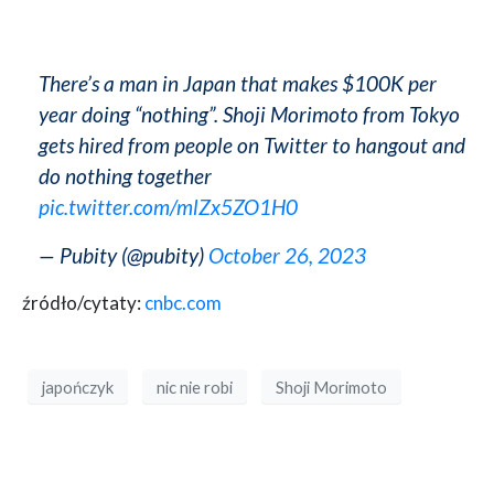
There’s a man in Japan that makes $100K per
year doing “nothing”. Shoji Morimoto from Tokyo
gets hired from people on Twitter to hangout and
do nothing together
pic.twitter.com/mlZx5ZO1H0
— Pubity (@pubity)
October 26, 2023
źródło/cytaty:
cnbc.com
japończyk
nic nie robi
Shoji Morimoto