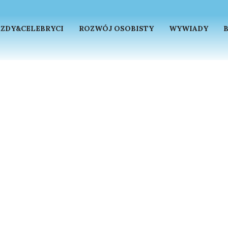
ZDY&CELEBRYCI
ROZWÓJ OSOBISTY
WYWIADY