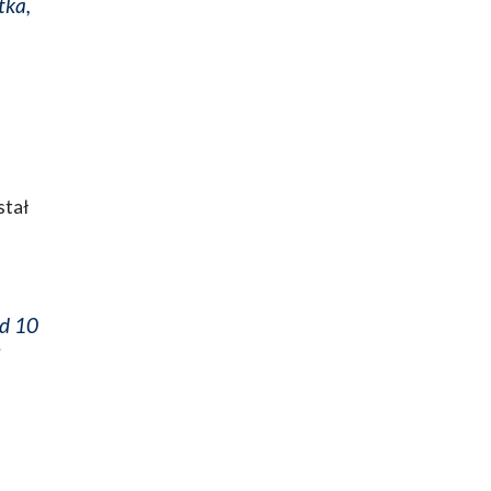
tka,
stał
od 10
i