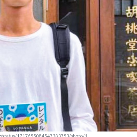
ity/status/1717655084547383753/photo/1