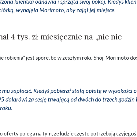
ona klientka odnawia i sprząta swój pokój. Kiedyś klien
ciółką, wynajęła Morimoto, aby zajął jej miejsce.
al 4 tys. zł miesięcznie na „nic nie
e robienia” jest spore, bo w zeszłym roku Shoji Morimoto do
mu zapłacić. Kiedyś pobierał stałą opłatę w wysokości 
 dolarów) za sesję trwającą od dwóch do trzech godzin 
roku.
oferty polega na tym, że ludzie często potrzebują czyjegoś