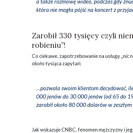
a także rozmowę wideo, podczas gdy znudz
która nie mogła pójść na koncert z przyja
Zarobił 330 tysięcy czyli niem
robieniu”!
Co ciekawe, zapotrzebowanie na usługę „nic ni
około tysiąca zapytań:
…pozwala swoim klientom decydować, ile 
000 jenów do 30 000 jenów (od 65 do 195
zarobił około 80 000 dolarów w zeszłym 
Jak wskazuje CNBC, fenomen mężczyzny i jego 