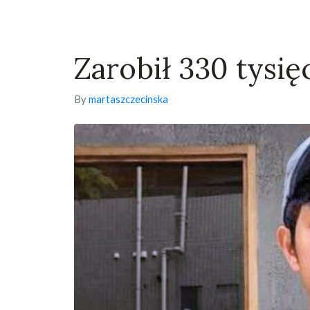
Zarobił 330 tysię
By
martaszczecinska