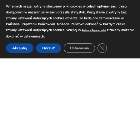
W ramach naszej witryny stosujemy pliki cookies w celach optymalizacji treści
dostępnych w naszych serwisach oraz dla statystyk. Korzystanie z witryny bez
zmiany ustawień dotyczących cookies oznacza, że będą one zamieszczane w
Państwa urządzeniu końcowym. Możecie Państwo dokonać w każdym czasie
zmiany ustawień dotyczących cookies. Więcej w
z zmiany możecie
Polityce Prywatności
dokonać w
ustawieniach
.
Zamknij panel pow
Akceptuj
Odrzuć
Ustawienia
© 2024 LuksusoweŻycie.pl