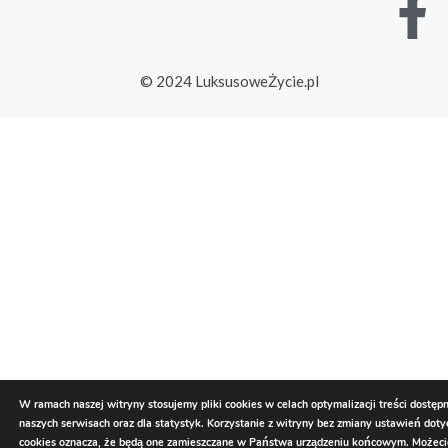
© 2024 LuksusoweŻycie.pl
W ramach naszej witryny stosujemy pliki cookies w celach optymalizacji treści dostęp
naszych serwisach oraz dla statystyk. Korzystanie z witryny bez zmiany ustawień dot
cookies oznacza, że będą one zamieszczane w Państwa urządzeniu końcowym. Możec