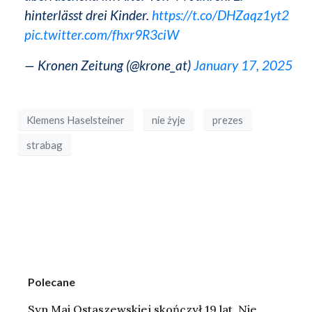
hinterlässt drei Kinder.
https://t.co/DHZaqz1yt2
pic.twitter.com/fhxr9R3ciW
— Kronen Zeitung (@krone_at)
January 17, 2025
Klemens Haselsteiner
nie żyje
prezes
strabag
Polecane
Syn Mai Ostaszewskiej skończył 19 lat. Nie