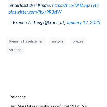
hinterlässt drei Kinder.
https://t.co/DHZaqz1yt2
pic.twitter.com/fhxr9R3ciW
— Kronen Zeitung (@krone_at)
January 17, 2025
Klemens Haselsteiner
nie żyje
prezes
strabag
Polecane
Syn Mai Ostaszewskiej skończył 19 lat. Nie